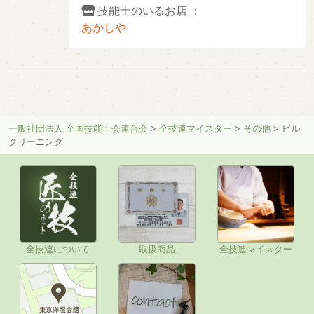
技能士のいるお店 ：
あかしや
一般社団法人 全国技能士会連合会
>
全技連マイスター
>
その他
>
ビル
クリーニング
全技連について
取扱商品
全技連マイスター