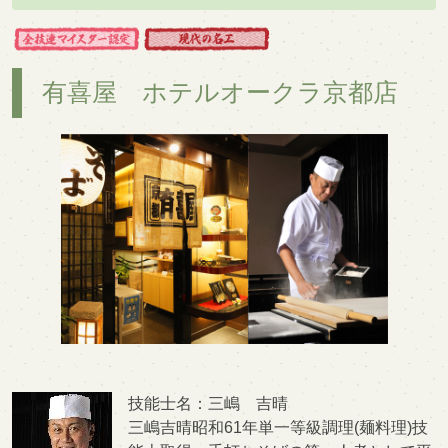
有喜屋 ホテルオークラ京都店
技能士名：三嶋 吉晴
三嶋吉晴昭和61年単一等級調理(麺料理)技