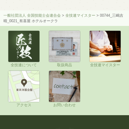
一般社団法人 全国技能士会連合会
>
全技連マイスター
>
00744_三嶋吉
晴_0021_有喜屋 ホテルオークラ
全技連について
取扱商品
全技連マイスター
アクセス
お問い合わせ