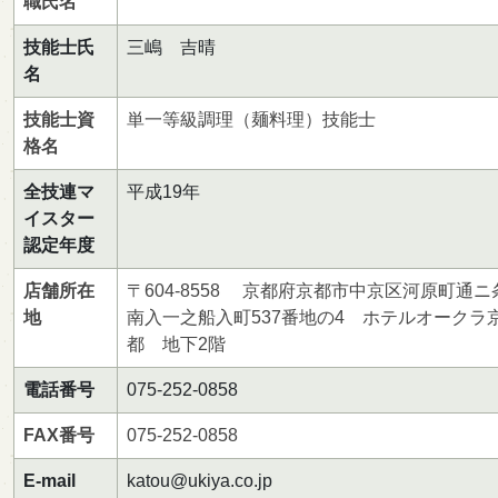
職氏名
技能士氏
三嶋 吉晴
名
技能士資
単一等級調理（麺料理）技能士
格名
全技連マ
平成19年
イスター
認定年度
店舗所在
〒604-8558 京都府京都市中京区河原町通ニ
地
南入一之船入町537番地の4 ホテルオークラ
都 地下2階
電話番号
075-252-0858
FAX番号
075-252-0858
E-mail
katou@ukiya.co.jp