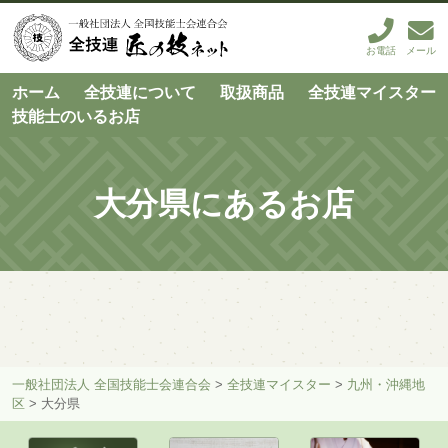
お電話
メール
ホーム
全技連について
取扱商品
全技連マイスター
技能士のいるお店
大分県にあるお店
一般社団法人 全国技能士会連合会
>
全技連マイスター
>
九州・沖縄地
区
>
大分県