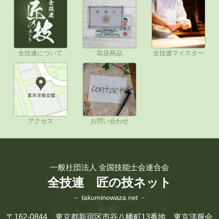
全技連について
取扱商品
全技連マイスター
アクセス
お問い合わせ
一般社団法人 全国技能士会連合会
全技連 匠の技ネット
－ takuminowaza.net －
〒162-0844 東京都新宿区市谷八幡町13番地 東京洋服会