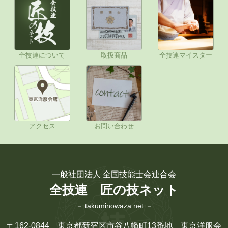
全技連について
取扱商品
全技連マイスター
アクセス
お問い合わせ
一般社団法人 全国技能士会連合会
全技連 匠の技ネット
－ takuminowaza.net －
〒162-0844 東京都新宿区市谷八幡町13番地 東京洋服会