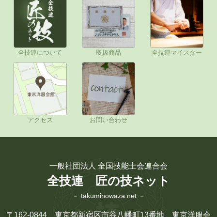
全技連について
取扱商品
全技連マイスター
アクセス
お問い合わせ
一般社団法人 全国技能士会連合会
全技連 匠の技ネット
－ takuminowaza.net －
〒162-0844 東京都新宿区市谷八幡町13番地 東京洋服会